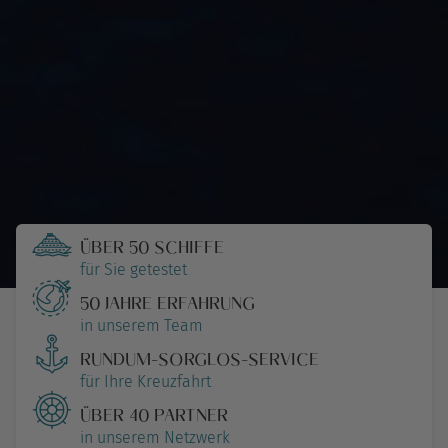
ÜBER 50 SCHIFFE
für Sie getestet
50 JAHRE ERFAHRUNG
in unserem Team
RUNDUM-SORGLOS-SERVICE
für Ihre Kreuzfahrt
ÜBER 40 PARTNER
in unserem Netzwerk