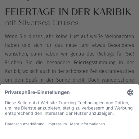
FEIERTAGE IN DER KARIBIK
mit Silversea Cruises
Wenn Sie dieses Jahr keine Lust auf weiße Weihnachten
haben und sich für das neue Jahr etwas Besonderes
wünschen, dann haben wir genau das Richtige für Sie!
Erleben Sie die besondere Feiertagsstimmung in der
Karibik, wo sich auch in der schönsten Zeit des Jahres alles
um den Spaß in der Sonne dreht. Doch wunderschöne
Strände und das glitzernde Meer sind nur der Anfang –
zwölf wunderbare Reiseziele erwarten Sie auf dieser
fantastischen Kreuzfahrt: Freuen Sie sich auf jede Menge
Abwechslung, Charisma und einen herzlichen Empfang,
wohin auch immer Sie kommen.