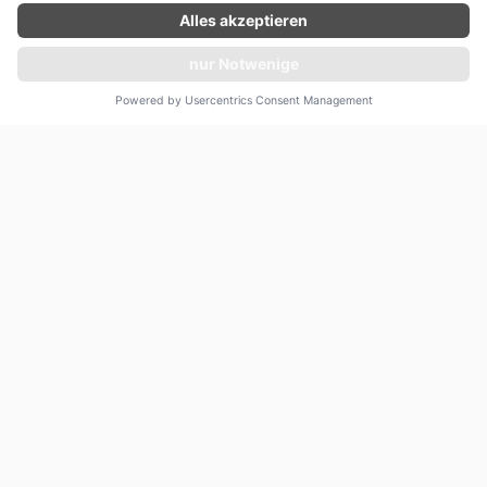
Angebot unverbindlich einholen
zur Route
ENTDECKEN SIE DIE
FACETTEN ASIENS
mit Silversea Cruises