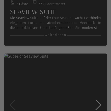
2 Gäste
57 Quadratmeter
SEAVIEW SUITE
Die Seaview Suite auf der Four Seasons Yacht I verbindet
eleganten Luxus mit atemberaubendem Meerblick. In
dieser exklusiven Unterkunft genießen Sie modernsten
Komfort, darunter ein geräumiges Schlafzimmer mit
weiterlesen
einem King-Size-Bett, ein luxuriöses Badezimmer und
einer privaten Terrasse.