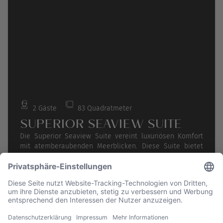
2 Gäste
83 Quadratmeter
SUPERIOR SEAVIEW SUITE
Die Superior Seaview Suite vereint luxuriösen Komfort
mit atemberaubenden Meerblicken. Diese Suite bietet
durch ihr elegantes Design und hochwertige Ausstattung
ein unvergleichliches Wohnerlebnis. Genießen Sie vom
weiterlesen
großzügigen Schlafzimmer aus Panoramablicke auf das
funkelnde Meer.