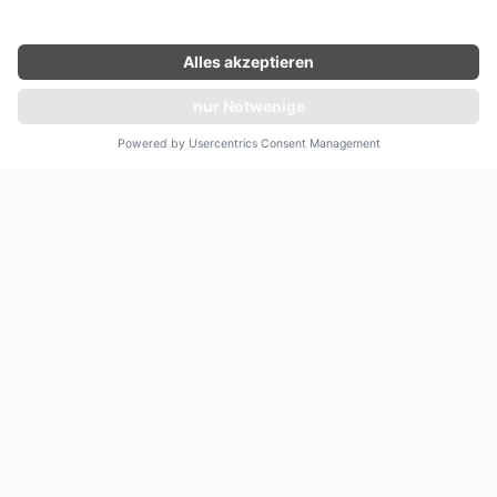
3 Gäste
94 Quadratmeter
OCEAN SUITE
Die Ocean Suite vereint elegantes Design mit
atemberaubendem Meerblick durch bodentiefe Fenster
Angebot unverbindlich einholen
und eine großzügige Terrasse. Das elegante Schlafzimmer
mit Kingsize-Bett und luxuriösem Badezimmer lädt zur
weiterlesen
Entspannung ein, während die durchdachte Einrichtung
und hochwertige Ausstattung ein unvergleichliches
Wohnerlebnis bieten