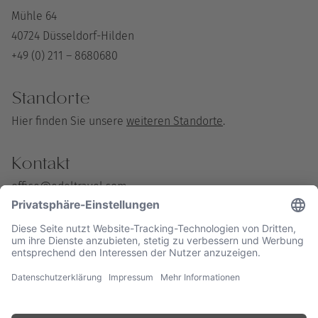
Mühle 64
40724 Düsseldorf-Hilden
+49 (0) 211 – 8680680
Standorte
Hier finden Sie unsere
weiteren Standorte
.
Kontakt
office@edeltravel.com
+49 (0) 211 – 8680680 (Fon)
+49 (0) 211 – 93670874 (Fax)
Geschäftsführer: Till Brunecker
Amtsgericht Düsseldorf HR-B: 85705
USt-IdNr. DE297339213