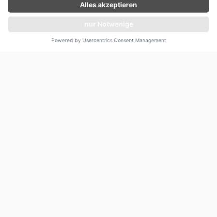
Liste der Luftfahrtunternehmen, deren Betrieb in der EU
untersagt ist
Angebot unverbindlich einholen
EG Verordnung 2111/2005
Inhaltlich verantwortlich
Till Brunecker
(Anschrift s.o.)
Online-Streitbeilegungs-Plattform:
Die Europäische Kommission stellt eine Plattform für die
außergerichtliche Online-Streitbeilegung (OS-Plattform)
bereit,
die unter
www.ec.europa.eu/consumers/odr
aufrufbar ist.
Unsere E-Mail-Adresse finden Sie in unserem Impressum.
Wir nehmen am Streitschlichtungsverfahren teil. Eine Liste