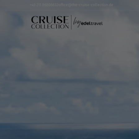
+49 211 86806832
office@the-cruise-collection.de