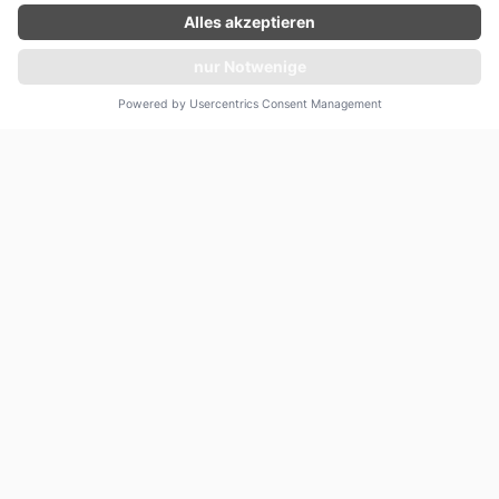
Angebot unverbindlich einholen
4 Gäste
48 Quadratmeter
PRESTIGE SUITE
Ihre Reise in der Grand Privilege Suite beginnt mit
Priority Boarding, Champagner und Obstkorb bei der
Ankunft sowie einem persönlichen Butler-Service wird
Ihre Reise exklusiv gestaltet. Die Suite verfügt über ein
weiterlesen