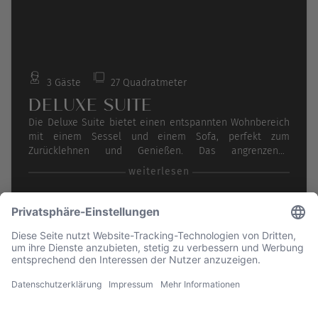
3 Gäste
27 Quadratmeter
DELUXE SUITE
Die Deluxe Suite bietet einen entspannten Wohnbereich
mit einem Sessel und einem Sofa, perfekt zum
Zurücklehnen und Genießen. Das angrenzende
Badezimmer verfügt über eine Dusche für erfrischende
weiterlesen
Momente. Entspannen Sie auf Ihrem 6 m² großen
privaten Balkon, der mit zwei Stühlen ausgestattet ist,
und genießen Sie die frische Meeresluft. Die großzügige
Fensterfront mit der Panorama-Schiebetür bringt
atemberaubende Aussichten in Ihre Suite und schafft
eine helle und einladende Atmosphäre.