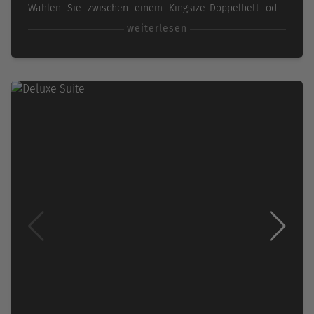
Wählen Sie zwischen einem Kingsize-Doppelbett oder
zwei Einzelbetten für eine erholsame Nachtruhe. Ihr
weiterlesen
Badezimmer verfügt über eine Dusche für erfrischende
Momente. Genießen Sie den Blick auf das Meer von
Ihrem 4 m² großen privaten Balkon mit zwei Stühlen.
Durch die verglaste Panorama-Schwingtür und das große
Fenster erfüllt Tageslicht in die Kabine und bietet einen
atemberaubenden Blick auf die Umgebung. Luxus und
Funktionalität verschmelzen hier für Ihren
unvergesslichen Aufenthalt.