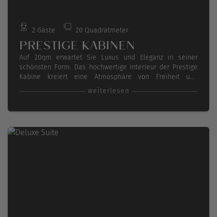
2 Gäste
20 Quadratmeter
PRESTIGE KABINEN
Auf 20qm erwartet Sie Luxus und Eleganz in seiner
schönsten Form. Das hochwertige Interieur der Prestige
Kabine kreiert eine Atmosphäre von Freiheit und
Harmonie gepaart mit Komfort. Lassen Sie sich nach
weiterlesen
einem ereignisreichen Tag auf Ihr gemütliches Bett fallen
oder lassen Sie den Tag auf Ihrem Balkon ausklingen
während Sie in die weiten des Meeres blicken.