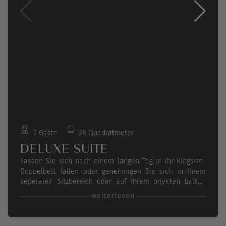
2 Gäste
28 Quadratmeter
DELUXE SUITE
Lassen Sie sich nach einem langen Tag in ihr Kingsize-
Doppelbett fallen oder genehmigen Sie sich in Ihrem
seperaten Sitzbereich oder auf Ihrem privaten Balkon
einen Drink, zusätzlich genießen Sie die traumhafte
weiterlesen
Aussicht aus Ihren Panorama Fenstern!