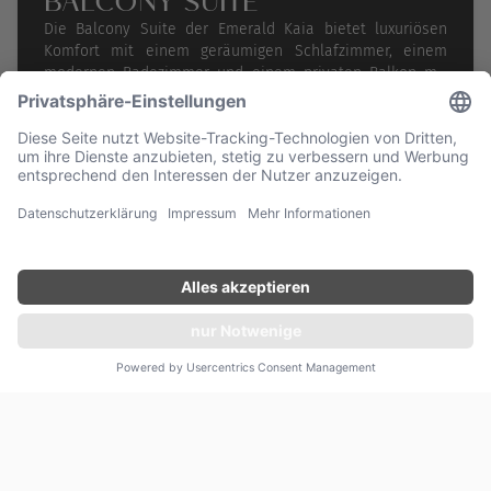
BALCONY SUITE
Die Balcony Suite der Emerald Kaia bietet luxuriösen
Komfort mit einem geräumigen Schlafzimmer, einem
modernen Badezimmer und einem privaten Balkon mit
atemberaubendem Ausblick. Auf der privaten Terrasse
weiterlesen
befindet sich ein Pool für zwei Personen, ideal zum
Entspannen. Genießen Sie exklusive Serviceleistungen
und Annehmlichkeiten für einen unvergesslichen
Aufenthalt.
Angebot unverbindlich einholen