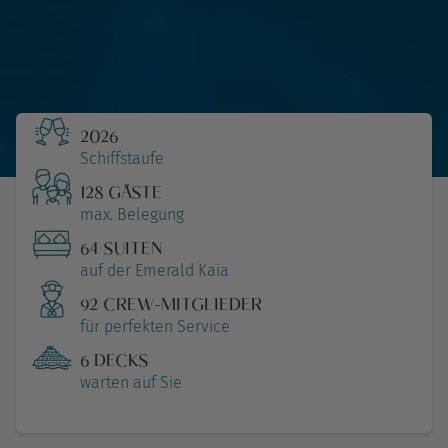
2026
Schiffstaufe
128 GÄSTE
max. Belegung
64 SUITEN
auf der Emerald Kaia
92 CREW-MITGLIEDER
für perfekten Service
6 DECKS
warten auf Sie