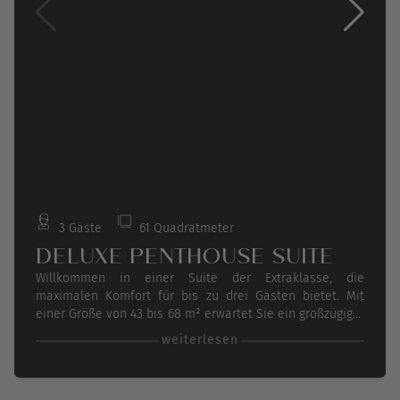
3 Gäste
61 Quadratmeter
DELUXE PENTHOUSE SUITE
Willkommen in einer Suite der Extraklasse, die
maximalen Komfort für bis zu drei Gästen bietet. Mit
einer Größe von 43 bis 68 m² erwartet Sie ein großzügiger
Rückzugsort. Ihr privater Balkon ist mit bequemen
weiterlesen
Sitzmöbeln und Liegestühlen ausgestattet – perfekt, um
die frische Luft zu genießen und den Ausblick zu
bewundern. Zur Begrüßung erwartet Sie eine Flasche