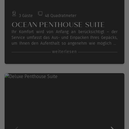
3 Gäste
48 Quadratmeter
OCEAN PENTHOUSE SUITE
Ihr Komfort wird von Anfang an berücksichtigt – der
Service umfasst das Aus- und Einpacken Ihres Gepäcks,
um Ihnen den Aufenthalt so angenehm wie möglich zu
gestalten. Sie haben die Möglichkeit, Ihre Mahlzeiten in
weiterlesen
der Suite zu genießen, wann immer Sie es wünschen. Der
Balkon, ausgestattet mit bequemen Sitzmöbeln und
Liegestühlen, bietet die ideale Kulisse, um den Blick auf
die Umgebung zu genießen.