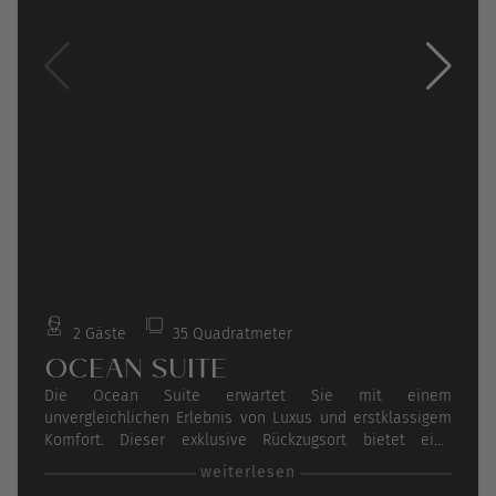
2 Gäste
35 Quadratmeter
OCEAN SUITE
Die Ocean Suite erwartet Sie mit einem
unvergleichlichen Erlebnis von Luxus und erstklassigem
Komfort. Dieser exklusive Rückzugsort bietet eine
Vielzahl von Annehmlichkeiten, die Ihren Aufenthalt zu
weiterlesen
einem unvergesslichen Erlebnis machen.Auf Ihrem