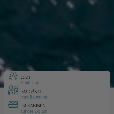
2023
Schiffstaufe
922 GÄSTE
max. Belegung
461 KABINEN
auf der Explora I